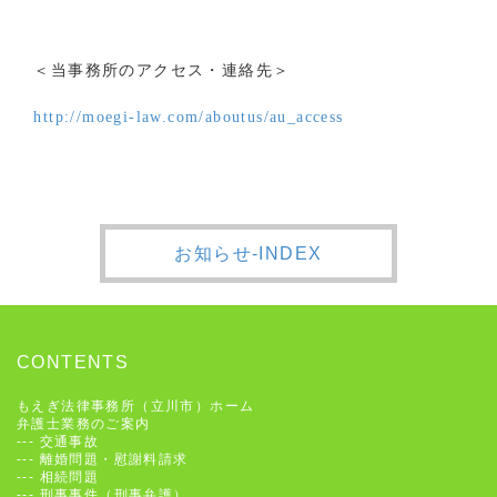
＜当事務所のアクセス・連絡先＞
http://moegi-law.com/aboutus/au_access
お知らせ-INDEX
CONTENTS
もえぎ法律事務所（立川市）ホーム
弁護士業務のご案内
---
交通事故
---
離婚問題・慰謝料請求
---
相続問題
---
刑事事件（刑事弁護）