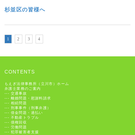
杉並区の皆様へ
1
2
3
4
CONTENTS
もえぎ法律事務所（立川市）ホーム
弁護士業務のご案内
---
交通事故
---
離婚問題・慰謝料請求
---
相続問題
---
刑事事件（刑事弁護）
---
借金問題・過払い
---
不動産トラブル
---
債権回収
---
労働問題
---
犯罪被害者支援